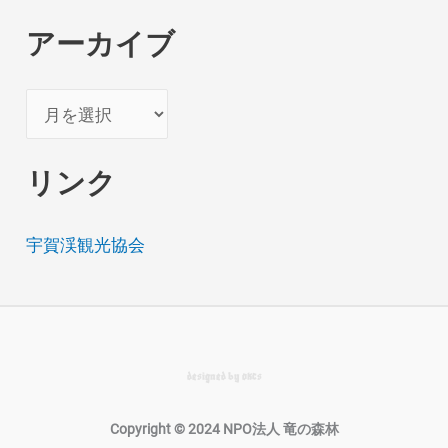
アーカイブ
ア
ー
カ
リンク
イ
ブ
宇賀渓観光協会
designed by
okcs
Copyright © 2024 NPO法人 竜の森林