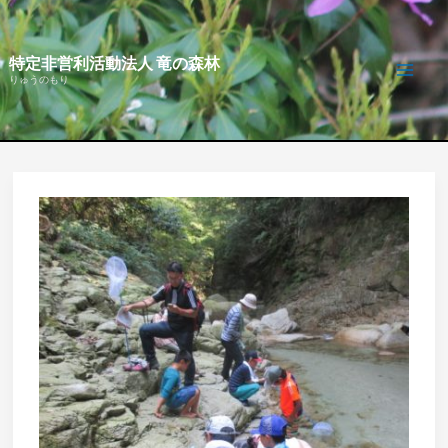
内
容
特定非営利活動法人 竜の森林
を
りゅうのもり
ス
キ
ッ
プ