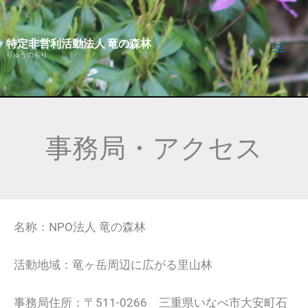
内
容
特定非営利活動法人 竜の森林
を
りゅうのもり
ス
キ
ッ
プ
事務局・アクセス
名称：NPO法人 竜の森林
活動地域：竜ヶ岳周辺に広がる里山林
事務局住所：〒511-0266 三重県いなべ市大安町石