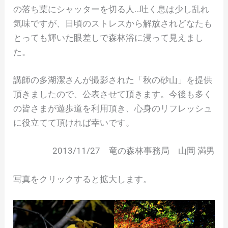
の落ち葉にシャッターを切る人…吐く息は少し乱れ
気味ですが、日頃のストレスから解放されどなたも
とっても輝いた眼差しで森林浴に浸って見えまし
た。
講師の多湖潔さんが撮影された「秋の砂山」を提供
頂きましたので、公表させて頂きます。今後も多く
の皆さまが遊歩道を利用頂き、心身のリフレッシュ
に役立てて頂ければ幸いです。
2013/11/27 竜の森林事務局 山岡 満男
写真をクリックすると拡大します。