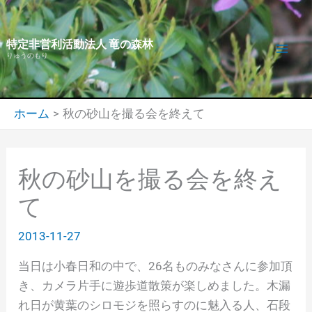
内
容
特定非営利活動法人 竜の森林
を
りゅうのもり
ス
キ
ッ
ホーム
秋の砂山を撮る会を終えて
プ
秋の砂山を撮る会を終え
て
2013-11-27
当日は小春日和の中で、26名ものみなさんに参加頂
き、カメラ片手に遊歩道散策が楽しめました。木漏
れ日が黄葉のシロモジを照らすのに魅入る人、石段