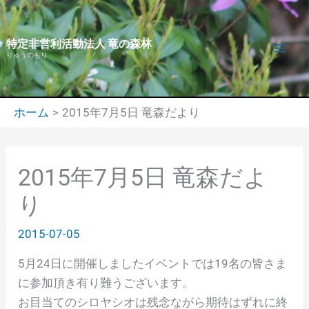
内
容
特定非営利活動法人 竜の森林
を
りゅうのもり
ス
キ
ッ
ホーム
2015年7月5日 竜森だより
プ
2015年7月5日 竜森だよ
り
2015-07-05
5月24日に開催しましたイベントでは19名の皆さま
に参加頂き有り難うございます。
お目当てのシロヤシオは残念ながら期待はずれに終