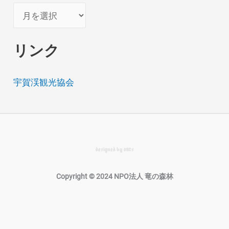
ア
ー
カ
リンク
イ
ブ
宇賀渓観光協会
designed by
okcs
Copyright © 2024 NPO法人 竜の森林