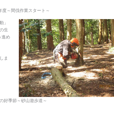
3年度～間伐作業スタート～
動」
の生
う進め
しま
の好季節～砂山遊歩道～