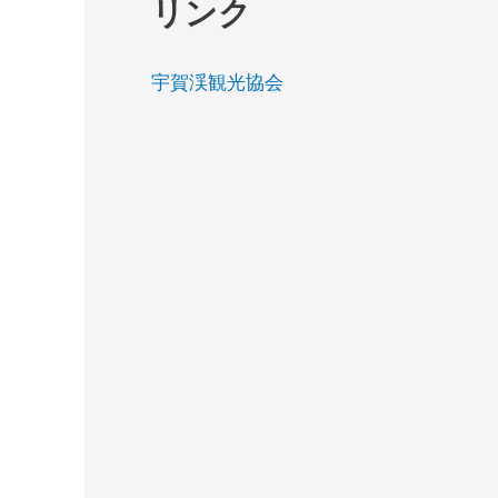
リンク
カ
イ
宇賀渓観光協会
ブ