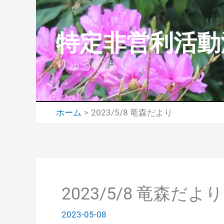
内
容
特定非営利活動
を
ス
りゅうのもり
キ
ッ
プ
ホーム
2023/5/8 竜森だより
2023/5/8 竜森だより
2023-05-08