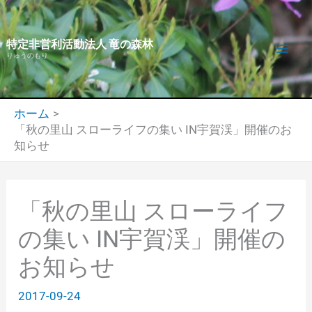
内
容
特定非営利活動法人 竜の森林
を
りゅうのもり
ス
キ
ッ
ホーム
プ
「秋の里山 スローライフの集い IN宇賀渓」開催のお
知らせ
「秋の里山 スローライフ
の集い IN宇賀渓」開催の
お知らせ
2017-09-24