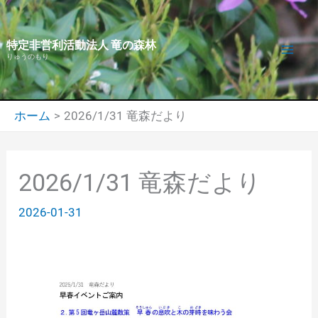
内
容
特定非営利活動法人 竜の森林
を
りゅうのもり
ス
キ
ッ
ホーム
2026/1/31 竜森だより
プ
2026/1/31 竜森だより
2026-01-31